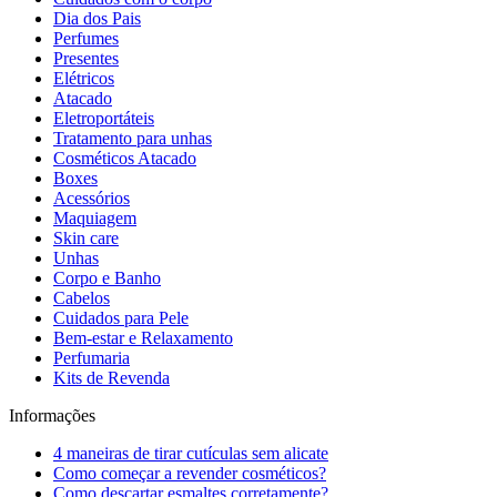
Dia dos Pais
Perfumes
Presentes
Elétricos
Atacado
Eletroportáteis
Tratamento para unhas
Cosméticos Atacado
Boxes
Acessórios
Maquiagem
Skin care
Unhas
Corpo e Banho
Cabelos
Cuidados para Pele
Bem-estar e Relaxamento
Perfumaria
Kits de Revenda
Informações
4 maneiras de tirar cutículas sem alicate
Como começar a revender cosméticos?
Como descartar esmaltes corretamente?