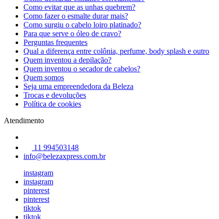
Como evitar que as unhas quebrem?
Como fazer o esmalte durar mais?
Como surgiu o cabelo loiro platinado?
Para que serve o óleo de cravo?
Perguntas frequentes
Qual a diferença entre colônia, perfume, body splash e outro
Quem inventou a depilação?
Quem inventou o secador de cabelos?
Quem somos
Seja uma empreendedora da Beleza
Trocas e devoluções
Política de cookies
Atendimento
11 994503148
info@belezaxpress.com.br
instagram
instagram
pinterest
pinterest
tiktok
tiktok