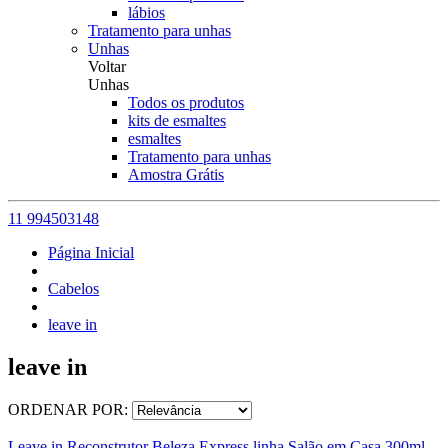
lábios
Tratamento para unhas
Unhas
Voltar
Unhas
Todos os produtos
kits de esmaltes
esmaltes
Tratamento para unhas
Amostra Grátis
11 994503148
Página Inicial
Cabelos
leave in
leave in
ORDENAR POR:
Leave in Reconstrutor Beleza Express linha Salão em Casa 300ml