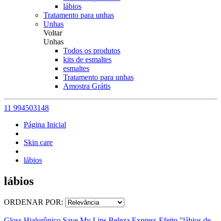
lábios
Tratamento para unhas
Unhas
Voltar
Unhas
Todos os produtos
kits de esmaltes
esmaltes
Tratamento para unhas
Amostra Grátis
11 994503148
Página Inicial
Skin care
lábios
lábios
ORDENAR POR:
Gloss Hialurônico Save My Lips Beleza Express-Efeito "lábios de