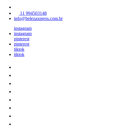
11 994503148
info@belezaxpress.com.br
instagram
instagram
pinterest
pinterest
tiktok
tiktok