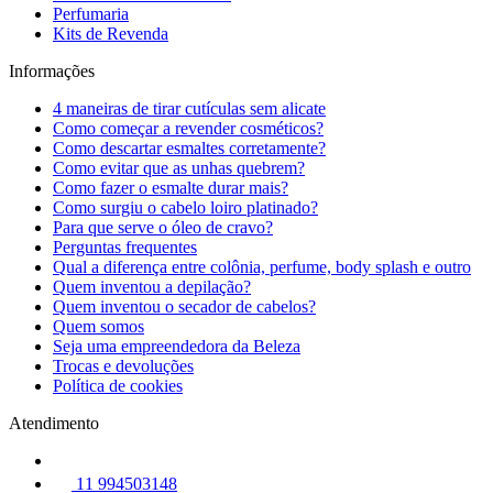
Perfumaria
Kits de Revenda
Informações
4 maneiras de tirar cutículas sem alicate
Como começar a revender cosméticos?
Como descartar esmaltes corretamente?
Como evitar que as unhas quebrem?
Como fazer o esmalte durar mais?
Como surgiu o cabelo loiro platinado?
Para que serve o óleo de cravo?
Perguntas frequentes
Qual a diferença entre colônia, perfume, body splash e outro
Quem inventou a depilação?
Quem inventou o secador de cabelos?
Quem somos
Seja uma empreendedora da Beleza
Trocas e devoluções
Política de cookies
Atendimento
11 994503148