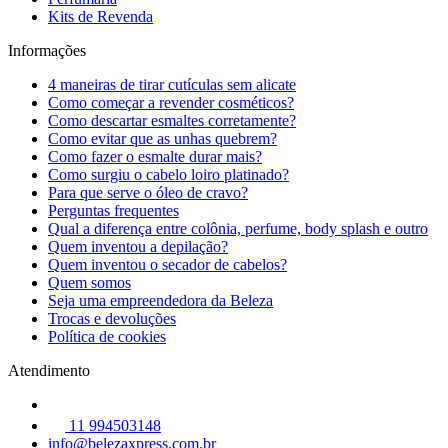
Kits de Revenda
Informações
4 maneiras de tirar cutículas sem alicate
Como começar a revender cosméticos?
Como descartar esmaltes corretamente?
Como evitar que as unhas quebrem?
Como fazer o esmalte durar mais?
Como surgiu o cabelo loiro platinado?
Para que serve o óleo de cravo?
Perguntas frequentes
Qual a diferença entre colônia, perfume, body splash e outro
Quem inventou a depilação?
Quem inventou o secador de cabelos?
Quem somos
Seja uma empreendedora da Beleza
Trocas e devoluções
Política de cookies
Atendimento
11 994503148
info@belezaxpress.com.br