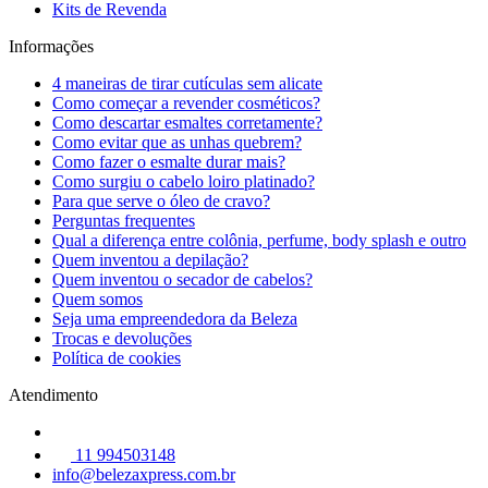
Kits de Revenda
Informações
4 maneiras de tirar cutículas sem alicate
Como começar a revender cosméticos?
Como descartar esmaltes corretamente?
Como evitar que as unhas quebrem?
Como fazer o esmalte durar mais?
Como surgiu o cabelo loiro platinado?
Para que serve o óleo de cravo?
Perguntas frequentes
Qual a diferença entre colônia, perfume, body splash e outro
Quem inventou a depilação?
Quem inventou o secador de cabelos?
Quem somos
Seja uma empreendedora da Beleza
Trocas e devoluções
Política de cookies
Atendimento
11 994503148
info@belezaxpress.com.br