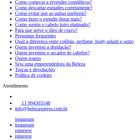
Como começar a revender cosméticos?
Como descartar esmaltes corretamente?
Como evitar que as unhas quebrem?
Como fazer o esmalte durar mais?
Como surgiu o cabelo loiro platinado?
Para que serve o óleo de cravo?
Perguntas frequentes
Qual a diferença entre colônia, perfume, body splash e outro
Quem inventou a depilação?
Quem inventou o secador de cabelos?
Quem somos
Seja uma empreendedora da Beleza
Trocas e devoluções
Política de cookies
Atendimento
11 994503148
info@belezaxpress.com.br
instagram
instagram
pinterest
pinterest