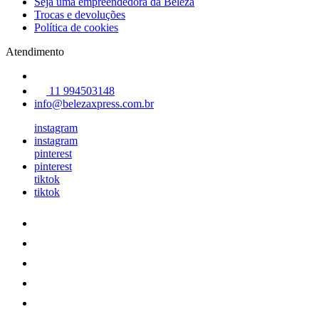
Seja uma empreendedora da Beleza
Trocas e devoluções
Política de cookies
Atendimento
11 994503148
info@belezaxpress.com.br
instagram
instagram
pinterest
pinterest
tiktok
tiktok