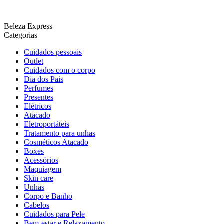
Beleza Express
Categorias
Cuidados pessoais
Outlet
Cuidados com o corpo
Dia dos Pais
Perfumes
Presentes
Elétricos
Atacado
Eletroportáteis
Tratamento para unhas
Cosméticos Atacado
Boxes
Acessórios
Maquiagem
Skin care
Unhas
Corpo e Banho
Cabelos
Cuidados para Pele
Bem-estar e Relaxamento