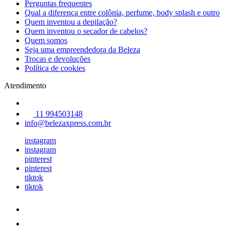
Perguntas frequentes
Qual a diferença entre colônia, perfume, body splash e outro
Quem inventou a depilação?
Quem inventou o secador de cabelos?
Quem somos
Seja uma empreendedora da Beleza
Trocas e devoluções
Política de cookies
Atendimento
11 994503148
info@belezaxpress.com.br
instagram
instagram
pinterest
pinterest
tiktok
tiktok