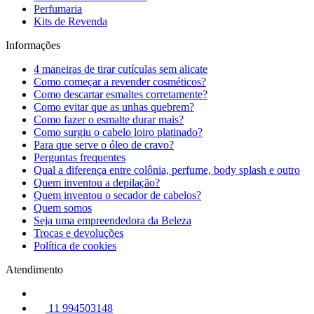
Perfumaria
Kits de Revenda
Informações
4 maneiras de tirar cutículas sem alicate
Como começar a revender cosméticos?
Como descartar esmaltes corretamente?
Como evitar que as unhas quebrem?
Como fazer o esmalte durar mais?
Como surgiu o cabelo loiro platinado?
Para que serve o óleo de cravo?
Perguntas frequentes
Qual a diferença entre colônia, perfume, body splash e outro
Quem inventou a depilação?
Quem inventou o secador de cabelos?
Quem somos
Seja uma empreendedora da Beleza
Trocas e devoluções
Política de cookies
Atendimento
11 994503148