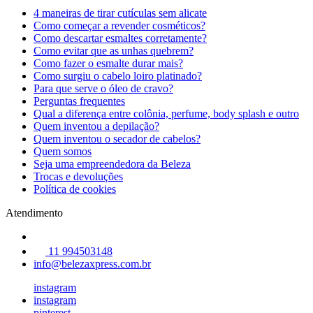
4 maneiras de tirar cutículas sem alicate
Como começar a revender cosméticos?
Como descartar esmaltes corretamente?
Como evitar que as unhas quebrem?
Como fazer o esmalte durar mais?
Como surgiu o cabelo loiro platinado?
Para que serve o óleo de cravo?
Perguntas frequentes
Qual a diferença entre colônia, perfume, body splash e outro
Quem inventou a depilação?
Quem inventou o secador de cabelos?
Quem somos
Seja uma empreendedora da Beleza
Trocas e devoluções
Política de cookies
Atendimento
11 994503148
info@belezaxpress.com.br
instagram
instagram
pinterest