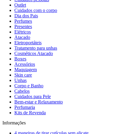
Outlet
Cuidados com o corpo
Dia dos Pais
Perfumes
Presentes
Elétricos
Atacado
Eletroportáteis
Tratamento para unhas
Cosméticos Atacado
Boxes
Acessórios
Maquiagem
Skin care
Unhas
Corpo e Banho
Cabelos
Cuidados para Pele
Bem-estar e Relaxamento
Perfumaria
Kits de Revenda
Informações
4 maneiras de tirar cutículas sem alicate