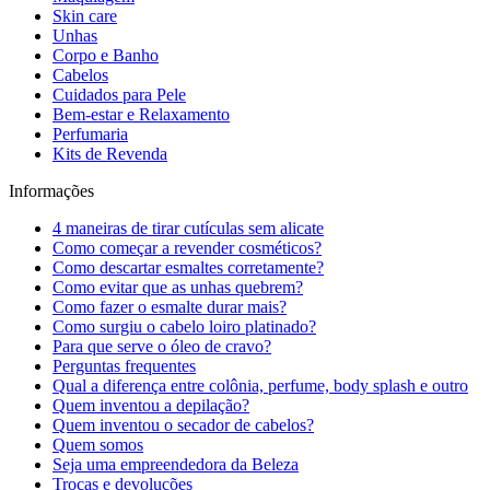
Skin care
Unhas
Corpo e Banho
Cabelos
Cuidados para Pele
Bem-estar e Relaxamento
Perfumaria
Kits de Revenda
Informações
4 maneiras de tirar cutículas sem alicate
Como começar a revender cosméticos?
Como descartar esmaltes corretamente?
Como evitar que as unhas quebrem?
Como fazer o esmalte durar mais?
Como surgiu o cabelo loiro platinado?
Para que serve o óleo de cravo?
Perguntas frequentes
Qual a diferença entre colônia, perfume, body splash e outro
Quem inventou a depilação?
Quem inventou o secador de cabelos?
Quem somos
Seja uma empreendedora da Beleza
Trocas e devoluções