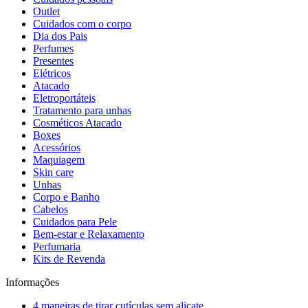
Outlet
Cuidados com o corpo
Dia dos Pais
Perfumes
Presentes
Elétricos
Atacado
Eletroportáteis
Tratamento para unhas
Cosméticos Atacado
Boxes
Acessórios
Maquiagem
Skin care
Unhas
Corpo e Banho
Cabelos
Cuidados para Pele
Bem-estar e Relaxamento
Perfumaria
Kits de Revenda
Informações
4 maneiras de tirar cutículas sem alicate