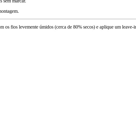
as sem marcar.
 montagem.
om os fios levemente úmidos (cerca de 80% secos) e aplique um leave-i