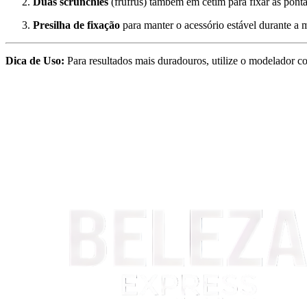
Duas scrunchies
(frufrus) também em cetim para fixar as pont
Presilha de fixação
para manter o acessório estável durante a
Dica de Uso:
Para resultados mais duradouros, utilize o modelador c