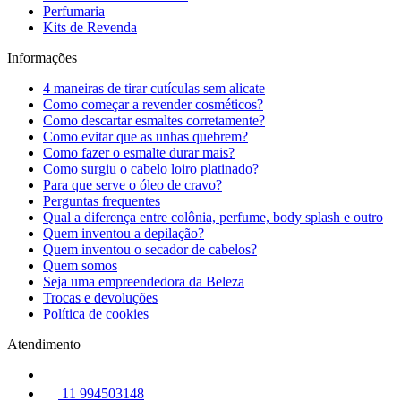
Perfumaria
Kits de Revenda
Informações
4 maneiras de tirar cutículas sem alicate
Como começar a revender cosméticos?
Como descartar esmaltes corretamente?
Como evitar que as unhas quebrem?
Como fazer o esmalte durar mais?
Como surgiu o cabelo loiro platinado?
Para que serve o óleo de cravo?
Perguntas frequentes
Qual a diferença entre colônia, perfume, body splash e outro
Quem inventou a depilação?
Quem inventou o secador de cabelos?
Quem somos
Seja uma empreendedora da Beleza
Trocas e devoluções
Política de cookies
Atendimento
11 994503148